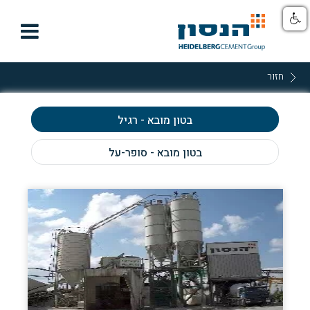

חזור