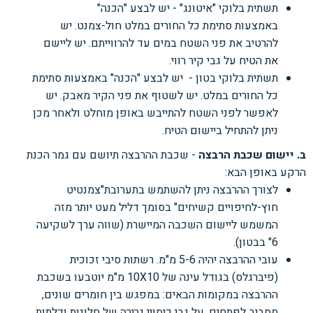
תשתית בלוקי "איטונג" -
יש לבצע "הכנה"
באמצעות
סתימת כל החורים במלט
חול-צמנט. יש
להרטיב את פני
השטח במים עד להרווייתם. יש
ליישם
את הטיח על גבי קיר רווי.
תשתית בלוקי בטון -
יש לבצע "הכנה" באמצעות
סתימת
כל החורים במלט. יש
לשטוף את פני הקיר מאבק.
יש
לאפשר לפני השטח להתייבש באופן מוחלט ולאחר מכן
ניתן להתחיל ביישום הטיח.
ב. יישום שכבת הרבצה
- שכבת ההרבצה תיושם עם גמר הכנת
הרקע באופן הבא:
לצורך ההרבצה ניתן להשתמש בתערובת"צמנטיט
חוץ-לחיפויים קשיחים" בסומך דליל מעט
יותר מזה
המשמש ליישום השכבה המיישרת (שווה ערך לשקיעה
6" בבטון).
עובי ההרבצה יהיה 5-6
מ"מ.
רשתות סיבי זכוכית
(פיברגלס)
בגודל עינה של 10X10
מ"מ יוטבעו בשכבת
ההרבצה במקומות
הבאים:
במפגש בין חומרים שונים,
מסביב לפתחים, על גבי כיסויי גרירה של חלונות ודלתות