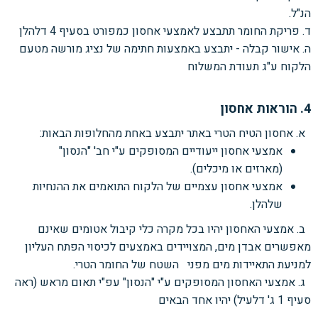
הנ"ל.
ד. פריקת החומר תתבצע לאמצעי אחסון כמפורט בסעיף 4
דלהלן
ה. אישור קבלה - יתבצע באמצעות חתימה של נציג מורשה מטעם
הלקוח ע"ג תעודת המשלוח
4. הוראות אחסון
א. אחסון הטיח הטרי באתר יתבצע באחת מהחלופות הבאות:
אמצעי אחסון ייעודיים המסופקים ע"י חב' "הנסון"
(מארזים או מיכלים).
אמצעי אחסון עצמיים של הלקוח התואמים את ההנחיות
שלהלן.
ב. אמצעי האחסון יהיו בכל מקרה כלי קיבול אטומים שאינם
מאפשרים אבדן מים, המצויידים באמצעים
לכיסוי הפתח העליון
למניעת התאיידות מים מפני השטח של החומר הטרי.
ג. אמצעי האחסון המסופקים ע"י "הנסון" עפ"י תאום מראש (ראה
סעיף
1 ג' דלעיל
)
יהיו אחד הבאים