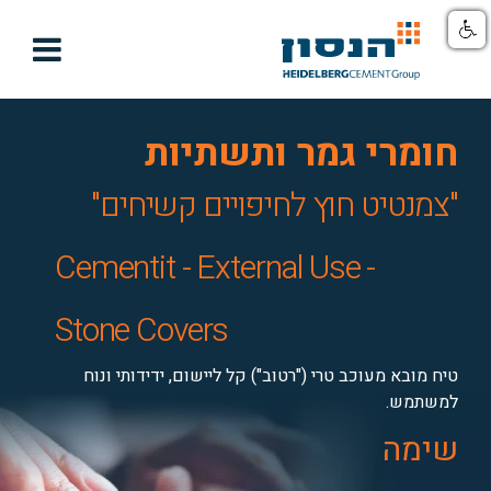

חומרי גמר ותשתיות
"צמנטיט חוץ לחיפויים קשיחים"
Cementit - External Use -
Stone Covers
טיח מובא מעוכב טרי ("רטוב") קל ליישום, ידידותי ונוח
למשתמש.
שימה