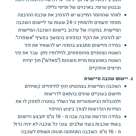
ובבטון
טרומי, בארגזים של תריסי גלילה.
לאחר שהחומר התייבש יש להרטיב את שכבת ההרבצה
מספר פעמים ולהמתין כ-24
שעות עד
ליישום השכבה
המיישרת. במקרה של עיכוב ביישום השכבה המיישרת
יש להרטיב את הקיר כמפורט
בהמשך בסעיף "אשפרה".
במידה והיישום מתבצע בהתזה יש להשאיר את פני
השטח המותזים מחוספסים, לחילופיו ניתן
עבד את פני
השטח באמצעות מרית משוננת ("מאלש") תוך יצירת
חריצים אופקיים .
ג. יישום שכבה מיישרת
השכבה המיישרת בצמנטיט חוץ לחיפויים קשיחים
תיושם בעוביים שונים בהתאם לדרישות
ולמגבלות
הגיאומטריות של השלד במטרה לספק לו את
המידות הנדרשות לצורך ביצוע החיפוי .
במידה ונדרשת שכבה עבה מ - 16
מ"מ יתבצע היישום
בשתי שכבות בשני שלבים. עובי כל שכבה
לא יהיה גדול
מ - 16
מ"מ. השכבה התחתונה תהווה תשתית לשכבה