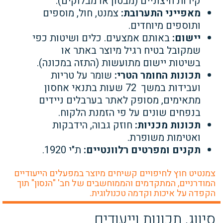
קירות
חיצוניים (מבטון או מבלוקים).
מאפייני התערובת:
צמנט, חול, מוספים
ותוספים מיוחדים.
יישום:
באותם אמצעים. כלים ושיטות כפי
שמקובל בטיח רגיל מיוצר באתר או
בשיטות
יישום מתועשות (התזה במכונה).
תכונות החומר הטרי:
שומר על טריות
ועבידות במשך
72
שעות בתנאי אחסון
מתאימים,
מסופק לאתר בערבלים ניידים
בנפחים שונים על פי הזמנת הלקוח.
תכונות מכניות:
חוזק גבוה, הידבקות
ואטימות משופרת.
תקנים ומפרטים רלוונטיים:
ת"י 1920.
צמנטיט חוץ לחיפויים קשיחים מיוצר במפעלים הייעודיים
המודרניים, המתקדמים והממוחשבים של חב' "הנסון" תוך
הקפדה על איכות וקדמה טכנולוגית.
סיווג, תכונות וייעודים