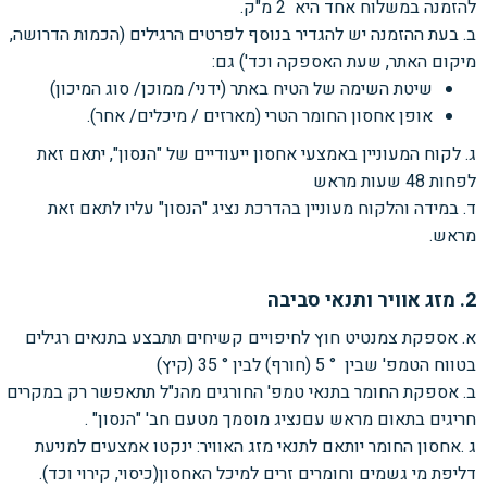
להזמנה במשלוח אחד היא 2 מ"ק.
ב. בעת ההזמנה יש להגדיר בנוסף לפרטים הרגילים (הכמות הדרושה,
מיקום האתר, שעת האספקה וכד') גם:
שיטת השימה של הטיח באתר
(ידני/ ממוכן/ סוג המיכון)
אופן אחסון החומר הטרי (מארזים
/ מיכלים/ אחר).
ג. לקוח המעוניין באמצעי אחסון ייעודיים של "הנסון", יתאם זאת
לפחות 48 שעות מראש
ד. במידה והלקוח מעוניין בהדרכת נציג "הנסון" עליו לתאם זאת
מראש.
2. מזג אוויר ותנאי סביבה
א. אספקת צמנטיט חוץ לחיפויים קשיחים תתבצע בתנאים רגילים
בטווח הטמפ' שבין ° 5 (חורף) לבין ° 35 (קיץ)
ב. אספקת החומר בתנאי טמפ' החורגים מהנ"ל תתאפשר רק במקרים
חריגים בתאום מראש עםנציג מוסמך מטעם חב' "הנסון" .
ג .אחסון החומר יותאם לתנאי מזג האוויר: ינקטו אמצעים למניעת
דליפת מי גשמים וחומרים זרים למיכל האחסון(כיסוי, קירוי וכד).