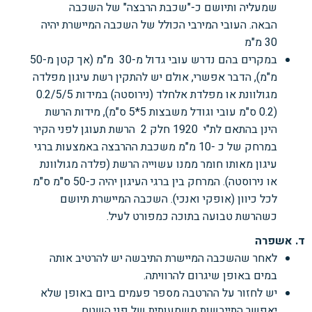
שמעליה ותיושם כ-"שכבת
הרבצה" של השכבה
הבאה.
העובי המירבי הכולל של השכבה המיישרת יהיה
30 מ"מ
במקרים בהם נדרש עובי גדול מ-30 מ"מ (אך קטן מ-50
מ"מ), הדבר אפשרי, אולם יש להתקין
רשת עיגון מפלדה
מגולוונת או מפלדת אלחלד (נירוסטה) במידות 0.2/5/5
(0.2 ס"מ עובי וגודל משבצות 5*5 ס"מ),
מידות הרשת
הינן בהתאם לת"י
1920
חלק 2 הרשת תעוגן לפני הקיר
במרחק של כ -10 מ"מ משכבת ההרבצה באמצעות ברגי
עיגון מאותו חומר ממנו עשוייה הרשת (פלדה מגולוונת
או נירוסטה). המרחק בין ברגי העיגון יהיה כ-50 ס"מ
ס"מ
לכל כיוון (אופקי ואנכי). השכבה
המיישרת תיושם
כשהרשת טבועה בתוכה כמפורט לעיל.
ד. אשפרה
לאחר שהשכבה המיישרת התיבשה יש להרטיב אותה
במים באופן שיגרום להרוויתה.
יש לחזור על ההרטבה מספר פעמים ביום באופן שלא
יאפשר התייבשות משמעותית של פני השטח.