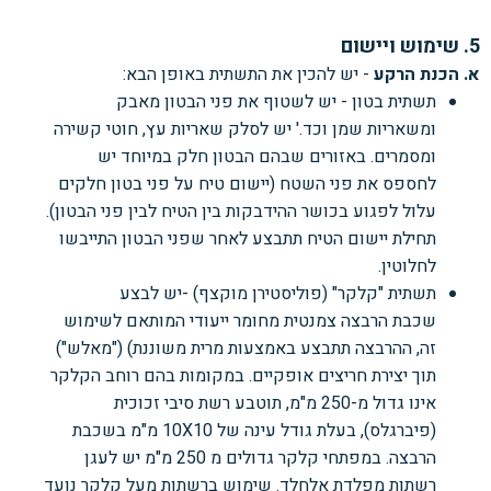
5. שימוש ויישום
א. הכנת הרקע
- יש להכין את התשתית באופן הבא:
תשתית בטון - יש לשטוף את פני הבטון מאבק
ומשאריות
שמן וכד.' יש לסלק שאריות עץ, חוטי קשירה
ומסמרים. באזורים
שבהם הבטון חלק במיוחד יש
לחספס את פני השטח (יישום
טיח על פני בטון חלקים
עלול לפגוע בכושר ההידבקות בין
הטיח לבין פני הבטון).
תחילת יישום הטיח תתבצע לאחר שפני
הבטון התייבשו
לחלוטין.
תשתית "קלקר" (פוליסטירן מוקצף) -יש לבצע
שכבת
הרבצה צמנטית מחומר ייעודי המותאם לשימוש
זה, ההרבצה
תתבצע באמצעות מרית משוננת) ("מאלש")
תוך יצירת חריצים
אופקיים. במקומות בהם רוחב הקלקר
אינו גדול מ-250 מ"מ,
תוטבע רשת סיבי זכוכית
(פיברגלס), בעלת גודל עינה של 10X10 מ"מ
בשכבת
הרבצה. במפתחי קלקר גדולים מ 250 מ"מ
יש לעגן
רשתות מפלדת אלחלד. שימוש ברשתות מעל
קלקר נועד