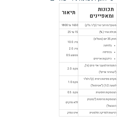
תכונות
תיאור
ומאפיינים
משקל מרחבי טרי (ק"ג / מ"ק)
1650 עד 1800
תכולת אויר ( %)
15 עד 25
חוזק 35 יום (מגפ"ס)
מינ. 10.0
בלחיצה
מינ. 2.0
בכפיפה
ממוצע 0.5
הידבקות אריחים
התנגדות למעבר אדי מים (מ'),
מקס. 2.0
("שחרור אדים")
מקדם ספיגות נימית (ק"ג למ"ר
מקס.1.0
לשעה 1/2) ("אטימות")
הצטמקות חופשית
מקס. 0.5
הצטמקות מרוסנת ("במבחן
ללא סדקים
הטבעת")
רגישות לסדיקה פלסטית
אינו נסדק