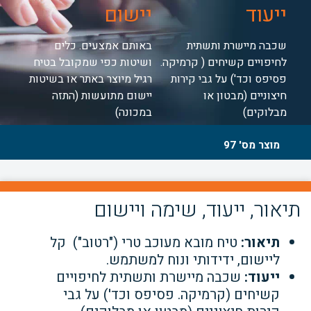
ייעוד
יישום
שכבה מיישרת ותשתית
באותם אמצעים. כלים
לחיפויים קשיחים ( קרמיקה.
ושיטות כפי שמקובל בטיח
פסיפס וכד') על גבי קירות
רגיל מיוצר באתר או בשיטות
חיצוניים (מבטון או
יישום מתועשות (התזה
מבלוקים)
במכונה)
מוצר מס' 97
תיאור, ייעוד, שימה ויישום
תיאור:
טיח מובא מעוכב טרי ("רטוב") קל
ליישום, ידידותי ונוח למשתמש.
ייעוד:
שכבה מיישרת ותשתית לחיפויים
קשיחים (קרמיקה. פסיפס וכד') על גבי