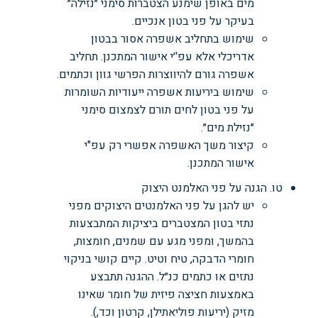
מים באופן שימנע הצטברות סימני ״נזילה״
בעיקר על פני בטון אנכיים.
שימוש בתחליב אשפרה אסור בבטון
אדריכלי אלא עפ'׳י אישור המתכנן. תחליב
אשפרה גורם להיווצרות הפרשי גוון וכתמים.
שימוש ביריעות אשפרה ייעודיות השומרות
על פני בטון לחים תורם לצמצום סימני
״נזילת מים״.
קיצור משך האשפרה אפשרי רק עפ"י
אישור המתכנן.
טו. הגנה על פני האלמנט היצוק
יש להגן על פני האלמנטים היצוקים מפני
נתזי בטון המצטברים ביציקות המתבצעות
בהמשך, ומפני מגע עם שמנים, חומצות,
חומרי הדבקה, טיח וטיט. קיים קושי בניקוי
נתזים או כתמים כנ״ל. ההגנה תתבצע
באמצעות חציצה פיזית של חומר שאינו
מזיק (יריעות פוליאתילן, קרטון וכד,).