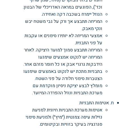
חומרים בלתי מבוקרים (סולר, שמן שרוף
וכד'), הפוגעים במראה האדריכלי של הבטון.
הנוזל יימרח בשכבה דקה ואחידה.
המריחה תתבצע אך ורק על גבי משטח יבש
ונקי מאבק.
אמצעי המריחה לא יותירו סימנים או עקבות
על פני התבנית.
המריחה תתבצע סמוך למועד היציקה. לאחר
המריחה יש לנקוט אמצעים שימנעו
הידבקות גרגרי אבק או כל חומר מזהם אחר.
בתבניות מתכת יש לנקוט באמצעים שימנעו
הצטברות סימני חלודה על פני השטח.
מומלץ לבצע יציקת ניסיון מוקדמת עם
מערכת התבניות ונוזל ההפרדה המיועד.
ח. אטימות התבניות
אטימות מערכת התבניות חיונית למניעת
נזילות עיסה צמנטית (״מיץ״) ולמניעת סימני
סגרגציה בעיקר בזוויות ובקיטומים.