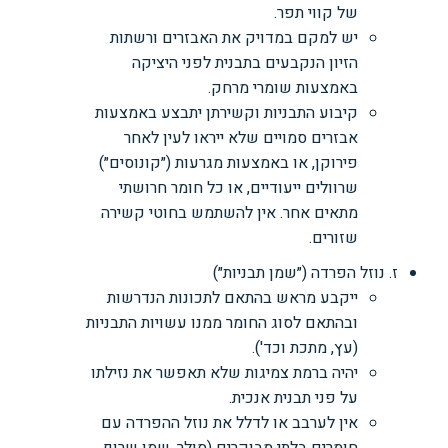
של קווי תפר.
יש למקם במדויק את האבזרים ורשתות
הזיון הנקבעים בתבנית לפני היציקה
באמצעות שומרי מרחק.
קיבוע התבניות וקשירתן יתבצע באמצעות
אבזרים סמויים שלא ייראו לעין לאחר
פירוקן, או באמצעות מגרעות (״קונוסים״)
שרוולים ייעודיים, או כל חומר חרושתי
מתאים אחר. אין להשתמש בחוטי קשירה
שזורים.
ז. נוזל הפרדה (״שמן תבניות״)
ייקבע מראש בהתאם לתכונות הנדרשות
ובהתאם לסוג החומר ממנו עשויות התבניות
(עץ, מתכת וכד').
יהיה ברמת צמיגות שלא תאפשר את נזילתו
על פני תבנית אנכית.
אין לערבב או לדלל את נוזל ההפרדה עם