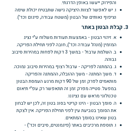
והפירוק ייעשו באופן הדרגתי.
ו. יש לאפשר לצוות היציקה גישה שתבטיח יכולת שימה
וציפוף נאותים של הבטון (משטח עבודה, פיגום וכד').
3. קבלת הבטון באתר
א. זיהוי הבטון - באמצעות תעודות משלוח ע"י נציג
המזמין (מנהל עבודה וכד'), חובה לפני תחילת הפריקה.
ב. השלמת ערבול - במשך 3 דקות לפחות במהירות סיבוב
גבוהה.
ג. בהמתנה לפריקה - ערבול רצוף במהירות סיבוב נמוכה.
ד. משך המתנה - משך ההובלה, ההמתנה והפריקה
מותאמים לפרק זמן של 90 דקות מרגע העמסת הבטון
במפעל. סטייה מפרק זמן זה תתאפשר רק עפ"י תיאום
טכנולוגי מראש עם נציגנו.
ה. סומך הבטון - הינו קריטי בסוג בטון זה, לכן יש לבחון
את הסומך בטביעת עין לפני תחילת הפריקה. אין לצקת
בטון שאינו בסומך המתאים.
ו. תוספת מרכיבים באתר (פיגמנטים, סיבים וכד') -