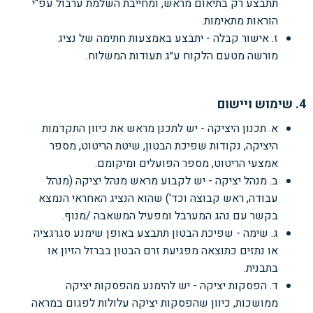
תתבצע רק בתיאום מראש, ומחייבת השלמת ערבול עפ"י
הוראות מתאימות.
ז. אישור קבלה - יתבצע באמצעות חתימה של נציג
מורשה מטעם הלקוח ע״ג תעודות המשלוח.
4. שימוש ויישום
א. תכנון היציקה - יש לתכנן מראש את כיוון התקדמות
היציקה, נקודות שפיכת הבטון, שיטת הריטוט, מספר
אמצעי הריטוט, מספר הפועלים ומיקומם.
ב. מנהל יציקה - יש לקבוע מראש מנהל יציקה (מנהל
עבודה, ראש קבוצה וכד') שהוא הנציג האחראי הנמצא
בקשר עם נהג המערבל ומפעיל המשאבה /מנוף.
ג. שימה - שפיכת הבטון תתבצע באופן שימנע סגרגציה
או נתזים כתוצאה מפגיעת זרם הבטון בברזל הזיון או
בתבנית.
ד. הפסקות יציקה - יש להימנע מהפסקות יציקה
ממושכות, כיוון שהפסקות יציקה עלולות לפגום במראה