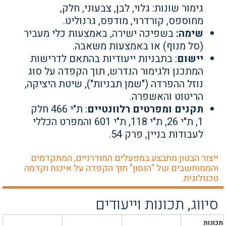
גימור שונות: גלוי, לבן, צבעוני, חלק,
מחוספס, קורדרוי, מודפס, גרנוליט.
שימה:
בשפיכה ישירה, באמצעות כלי מעביר
(סל מנוף) או באמצעות משאבה.
יישום
: בתבניות ייעודיות בהתאם לדרישות
המתכנן ולגימור הנדרש, תוך הקפדה על סוג
נוזל ההפרדה ("שמן תבניות"), שיטת היציקה,
הריטוט והאשפרה.
תקנים ומפרטים רלוונטיים
: ת"י 466 חלק
1, ת"י 26, ת"י 118, ת"י 601 והמפרט הכללי
לעבודות בניין, פרק 54.
ייצור הבטון מתבצע במפעלים המודרניים, המתקדמים
והממוחשבים של "הנסון" תוך הקפדה על איכות וקדמה
טכנולוגית.
סיווג, תכונות וייעודים
תכונות