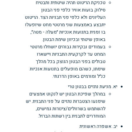
טכניקת הריטוט תהיה שיטתית ותבטיח
סילוק בועות אוויר כלפי פני הבטון
העליונים ולא כלפי פני תבניות הצד. הריטוט
יתבצע באמצעות שני מרטטי מחט שיופעלו
בו זמנית בתנועות אנכיות ״מעלה - מטה״,
באופן שיטתי ובכיוון שימת הבטון.
בעמודים ובקירות גבוהים יושחלו מרטטי
המחט עד לקרקעית התבניות ויישארו
טבולים בפני הבטון הנוצק בכל מהלך
שימתו, כשהם מופעלים בתנועות אנכיות
כנ״ל ומורמים באופן הדרגתי.
יא. מניעת נתזים בבטון טרי
במהלך שפיכת הבטון יש לנקוט אמצעים
שימנעו הצטברות נתזים על פני התבנית. יש
להשתמש בשרוולים/צינורות גמישים,
המוחדרים לתבנית בין רשתות הברזל.
יב. אשפרה ראשונית