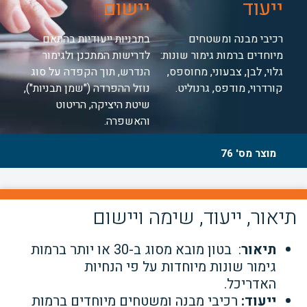
ייעוד
יישום
רכיבי מבנה ומשטחים
בתבניות ייעודיות בהתאם
מיוחדים ברמות גימור שונות:
לדרישות המתכנן ולגימור
גלוי, לבן, צבעוני, מחוספס,
הנדרש, תוך הקפדה על סוג
קורדרוי, מודפס, גרנוליט.
נוזל ההפרדה ("שמן תבניות"),
שיטת היציקה, הריטוט
והאשפרה.
מוצר מס' 76
תיאור, ייעוד, שימה ויישום
תיאור
: בטון מובא מסוג ב-30 או יותר ברמות
גימור שונות מיוחדות על פי הנחיות
האדריכל.
ייעוד:
רכיבי מבנה ומשטחים מיוחדים ברמות