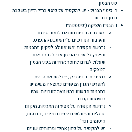
פני הבטון.
ה. כיסוי הברזל - יש להקפיד על כיסוי ברזל הזיון בשכבת
בטון כנדרש.
ו. תבנית היציקה (״טפסנות״)
מערכת התבניות תותאם לרמת הגימור
והעיבוד הנדרשים ע"י המתכנן/המפרט.
נדרשת הקפדה ותשומת לב לניקיון התבניות
וסילוק כל שיירי הבטון או כל חומר אחר
שעלול לגרום לחוסר אחידות בפני הבטון
הנוצקים.
במערכת תבניות עץ, יש לתת את הדעת
להפרשי הגוון הצפויים כתוצאה משימוש
בתבניות חדשות בהשוואה לתבניות שהיו
בשימוש קודם.
נדרשת הקפדה על אטימות התבניות, מיקום
סרגלים ומשולשים ליצירת תפרים, מגרעות,
קיטומים וכד'.
יש להקפיד על כיוון אחיד ומרווחים שווים