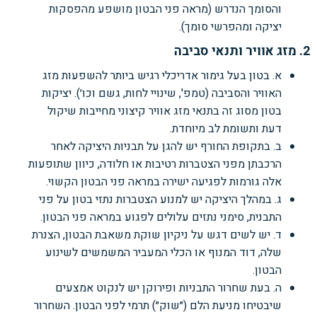
והסומך הנדרש (מראה פני הבטון מושפע מהפסקות
יציקה ומהפרשי סומך).
2. מזג אוויר ותנאי סביבה
א. בטון בעל גימור אדריכלי רגיש ביותר להשפעות מזג
האוויר והסביבה (טמפ', שינויי לחות, גשם וכו׳). יציקות
בטון מסוג זה בתנאי מזג אוויר קיצוני מחייבות שיקול
דעת ותשומת לב מיוחדת.
ב. בתקופת החורף יש להגן על תבניות היציקה לאחר
הרכבתן מפני הצטברות רטיבות או חלודה, כיוון שתופעות
אלה גורמות לפגיעה ישירה במראה פני הבטון הקשוי.
ג. במהלך היציקה יש למנוע הצטברות נתזי בטון על פני
התבנית, סימני נתזים עלולים לפגוע במראה פני הבטון.
ד. יש לשים דגש על ניקיון שוקת משאבת הבטון, הצנרת
שלה, דוד המנוף או הכלי המעביר המשמשים לשינוע
הבטון.
ה. בעת שחרור התבניות ופירוקן יש לנקוט אמצעים
שיבטיחו מניעת הלם (״שוק״) תרמי לפני הבטון. השחרור