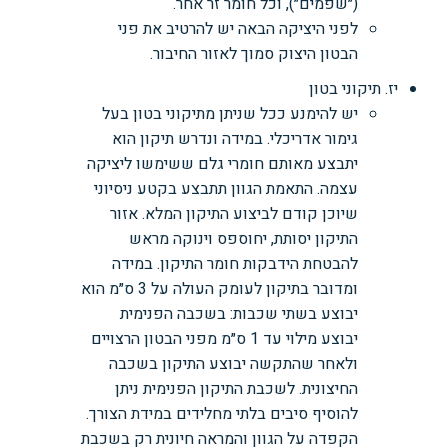
(״שפמים״), וכל חומר זר אחר.
לפני היציקה הבאה יש להרטיב את פני
הבטון היצוק סמוך לאזור החיבור.
יז. תיקוני בטון
יש להימנע ככל שניתן מתיקוני בטון בעל
גימור אדריכלי. במידה ונדרש תיקון הוא
יתבצע מאותם חומרי גלם ששימשו ליציקה
עצמה. התאמת הגוון תתבצע בקטע ניסיוני
שיוכן קודם לביצוע התיקון המלא. אזור
התיקון יסותת, יחוספס וינוקה מראש
להבטחת הידבקות חומר התיקון. במידה
ומדובר בתיקון לעומק העולה על 3 ס״מ הוא
יבוצע בשתי שכבות: בשכבה הפנימית
יבוצע מילוי עד 1 ס״מ מפני הבטון הרצויים
ולאחר שהתקשה יבוצע התיקון בשכבה
החיצונית. לשכבת התיקון הפנימית ניתן
להוסיף סיבים בלתי מחלידים במידת הצורך.
הקפדה על הגוון והמראה חיונית רק בשכבת