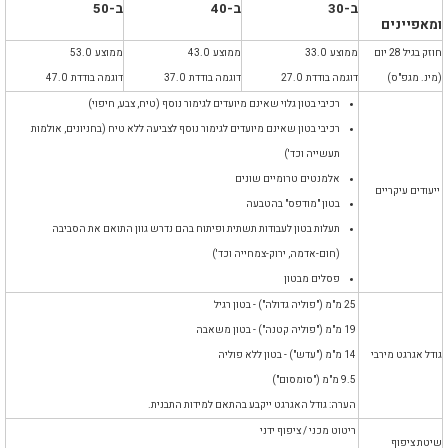
ב-30
ב-40
ב-50
ומאפיינים
חוזק בגיל 28 יום
ממוצע 33.0
ממוצע 43.0
ממוצע 53.0
(מינ. מגפ"ס)
דוגמה בודדת 27.0
דוגמה בודדת 37.0
דוגמה בודדת 47.0
רכיבי בטון גלוי שאינם מיועדים לגימור נוסף (טיח, צבע, חיפוי)
רכיבי בטון שאינם מיועדים לגימור נוסף לצביעה ללא טיח (בחניונים, אולמות
תעשייה וכד')
אלמנטים טרומיים שונים
ייעודים עיקריים
בטון "מודפס" בהטבעה
תעלות בטון לעבודות תשתית ופיתוח בהם נדרש גוון התואם את הסביבה
(חום-אדמה, ירוק-צמחייה וכד')
פסלים מבטון
25 מ"מ ("פוליה גדולה") - בטון רגיל
19 מ"מ ("פוליה קטנה") - בטון משאבה
גודל אגרגט מירבי
14 מ"מ ("עדש") - בטון ללא פוליה
9.5 מ"מ ("סומסום")
הערה: גודל האגרגט ייקבע בהתאם למידות התבנית.
ריטוט מכני / ציפוף ידני
שיטת ציפוף