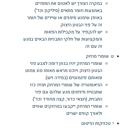
במקרה הצורך יש לאטום את התפרים
באמצעות חומר מתאים (סיליקון וכד')
באופן שימנע סימנים או שיירים של חומר
זה על פני הבטון היצוק.
יש להקפיד על מקבילות הפאות
והמקצועות של חלקי התבניות הבאים במגע
זה עם זה.
ט. שומרי מרחק
שומרי המרחק יהיו בגוון דומה לצבע פני
הבטון היצוק ויוכנו מראש מאותו סוג צמנט
ומאותם פיגמנטים (במידה ויש).
הגיאומטריה של שומרי המרחק תהיה כזו
שתבטיח מינימום מגע שלהם עם פני
התבנית, (חצאי כדור, קצה מחודד וכד').
שומרי המרחק ייקבעו במרחקים שווים
ולאורך קווים ישרים.
י. טכניקות הריטוט