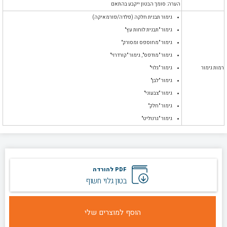
הערה: סומך הבטון ייקבע בהתאם
גימור תבנית חלקה (פלדה/פורמאיקה)
גימור "תבנית לוחות עץ"
גימור "מחוספס ומסורק"
גימור "מודפס", גימור "קורדרוי"
רמות גימור
גימור "גלוי"
גימור "לבן"
גימור "צבעוני"
גימור "חלק"
גימור "גרנוליט"
PDF להורדה
בטון גלוי חשוף