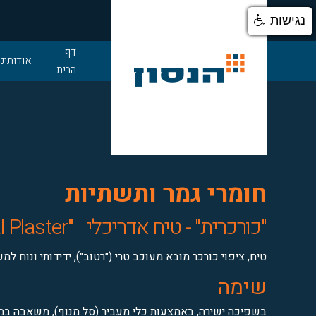
נגישות
דלג לתוכן
דף
אודותינו
הבית
חומרי גמר ותשתיות
"כורכרית" - טיח אדריכלי
"Kurkarit" - Architectural Plaster
טיח, ציפוי כורכר מובא מעוכב טרי (״רטוב״), ידידותי ונוח ל
שימה
בשפיכה ישירה, באמצעות כלי מעביר (סל מנוף), משאבה במשא