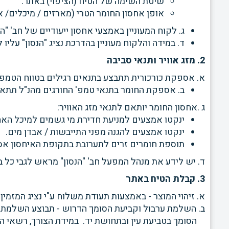
שיטת השימה של הטיח (הציפוי) באתר.
אופן אחסון החומר הטרי (מארזים
/ מיכלים/ א
ג. לקוח המעוניין באמצעי אחסון ייעודיים של חב' "הנסון", ית
ד. במידה והלקוח מעוניין בהדרכת נציג "הנסון" עלי
2. מזג אוויר ותנאי סביבה
א. אספקת כורכורית תתבצע בתנאים רגילים בטווח הטמפ' שבין ° 5 (חורף) לבין °
ב. אספקת החומר בתנאי טמפ' החורגים מהנ"ל תתאפ
ג .אחסון החומר יותאם לתנאי מזג האוויר:
ינקטו אמצעים למניעת חדירת מי גשמים למיכל האחסון 
ינקטו אמצעים להגנה מפני התייבשות / אבדן מים.
תוספת חומרים זרים לתערובת בתקופת האיחסון אס
ד. יש לידע את מנהל המפעל חב' "הנסון" מראש לגבי כל בע
3. קבלת הטיח באתר
א. זיהוי המוצר - באמצעות תעודת משלוח ע"י נציג המזמין 
ב. השלמת ערבול וקביעת הסומך הדרוש - תבוצע השלמת ע
הסומך בטביעת עין ובתחושת יד.
במידת הצורך, רשאי הנה