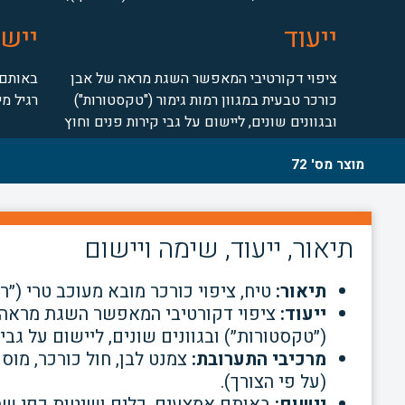
ייעוד
יישו
ציפוי דקורטיבי המאפשר השגת מראה של אבן
באותם 
כורכר טבעית במגוון רמות גימור ("טקסטורות")
רגיל מי
ובגוונים שונים, ליישום על גבי קירות פנים וחוץ
מוצר מס' 72
תיאור, ייעוד, שימה ויישום
תיאור:
טיח, ציפוי כורכר מובא מעוכב טרי (״ר
ייעוד:
ציפוי דקורטיבי המאפשר השגת מראה ש
(״טקסטורות״) ובגוונים שונים, ליישום על גבי 
מרכיבי התערובת:
צמנט לבן, חול כורכר, מוס
(על פי הצורך).
יישום:
באותם אמצעים, כלים ושיטות כפי שמק