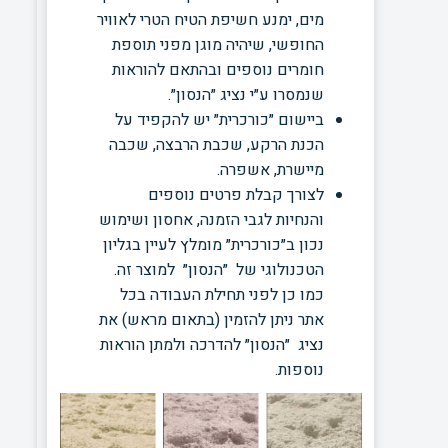
מים, ימנע חשיפת הטיח הטרי לאוויר
החופשי, שיהיה מוגן מפני תוספת
חומרים נוספים ובהתאם להוראות
שנמסרו ע״י נציג ״הנסון״.
ביישום ״כורכרית״ יש להקפיד על
הכנת הרקע, שכבת הרבצה, שכבה
מיישרת, אשפרה.
לצורך קבלת פרטים נוספים
והנחיות לגבי הזמנה, אחסון ושימוש
נכון ב״כורכרית״ מומלץ לעיין בגליון
הטכנולוגי של ״הנסון״ למוצר זה.
כמו כן לפני תחילת העבודה בכל
אתר ניתן להזמין (בתאום מראש) את
נציג ״הנסון״ להדרכה ולמתן הוראות
נוספות.