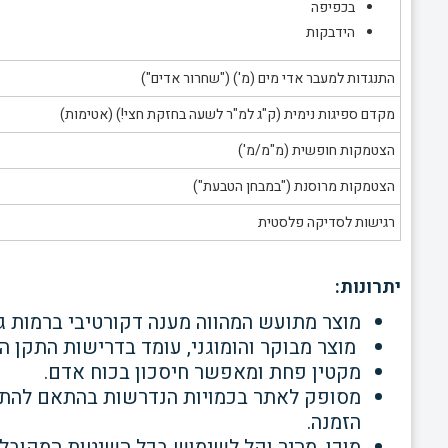
בכפיפה
הידבקות
התנגדות למעבר אדי מים (מ') ("שחרור אדים")
מקדם ספיגות נימית (ק"ג למ"ר לשעה בחזקת חצי!) (אטימות)
הצטמקות חופשית (מ"מ/מ')
הצטמקות מרוסנת ("במבחן הטבעת")
רגישות לסדיקה פלסטית
יתרונות:
מוצר מתועש המהווה מענה דקורטיבי ברמות ג
מוצר מבוקר והומוגני, עומד בדרישות התקן הישראל
מקטין פחת ומאפשר חיסכון בכוח אדם.
מסופק לאתר בכמויות הנדרשות בהתאם להתקד
הזמנה.
מוכן, מהיר וקל לשימוש בכל השיטות המקובלו