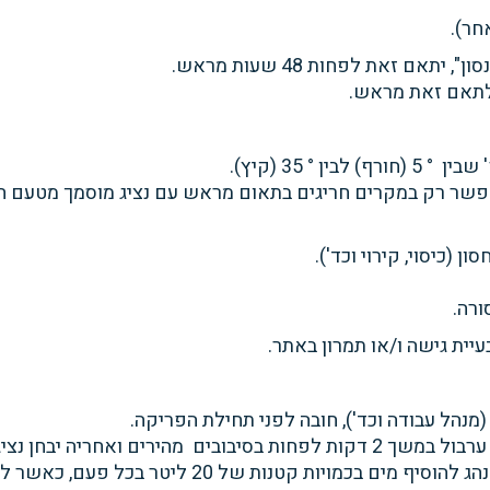
חר).
אם זאת לפחות 48 שעות מראש.
ו לתאם זאת מראש.
 35 (קיץ).
שר רק במקרים חריגים בתאום מראש עם נציג מוסמך מטעם חב' 
(כיסוי, קירוי וכד').
ורה.
יית גישה ו/או תמרון באתר.
(מנהל עבודה וכד'), חובה לפני תחילת
הפריקה.
רבול במשך 2
דקות לפחות בסיבובים
מהירים ואחריה יבחן נצ
ג להוסיף מים בכמויות קטנות של 20
ליטר בכל פעם, כאשר ל