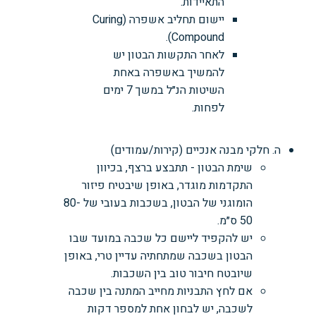
התאיידות.
יישום תחליב אשפרה (Curing
Compound).
לאחר התקשות הבטון יש
להמשיך באשפרה באחת
השיטות הנ״ל במשך 7 ימים
לפחות.
ה. חלקי מבנה אנכיים (קירות/עמודים)
שימת הבטון - תתבצע ברצף, בכיוון
התקדמות מוגדר, באופן שיבטיח פיזור
הומוגני של הבטון, בשכבות בעובי של 80-
50 ס״מ.
יש להקפיד ליישם כל שכבה במועד שבו
הבטון בשכבה שמתחתיה עדיין טרי, באופן
שיובטח חיבור טוב בין השכבות.
אם לחץ התבניות מחייב המתנה בין שכבה
לשכבה, יש לבחון אחת למספר דקות