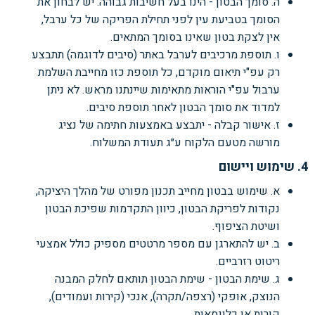
ה. סומך הבטון - הינו בעל חשיבות גבוהה. יש לבחון את
הסומך בטביעת עין לפני תחילת הפריקה של כל ערבל,
אין לצקת בטון שאינו בסומך המתאים.
ו. תוספת מרכיבים לערבל באתר (סיבים לדוגמה) תתבצע
רק עפ"י תיאום מוקדם, כל תוספת כזו מחייבת השלמת
ערבול עפ"י הוראות מתאימות שיינתנו מראש. לא ניתן
למדוד את סומך הבטון לאחר תוספת סיבים.
ז. אישור קבלה - יתבצע באמצעות חתימה של נציג
מורשה מטעם הלקוח ע״ג תעודת המשלוח.
4. שימוש ויישום
א. שימוש בבטון מחייב תכנון מפורט של מהלך היציקה,
נקודות לפריקת הבטון, כיוון התקדמות שפיכת הבטון
ושיטת הציפוף.
ב. יש להתארגן עם מספר מרטטים מספיק כולל אמצעי
ריטוט רזרביים.
ג. שימת הבטון - שימת הבטון תותאם לחלק המבנה
הנוצק, אופקי (רצפה/תקרה), אנכי (קירות ועמודים),
קורות או כלונסאות.