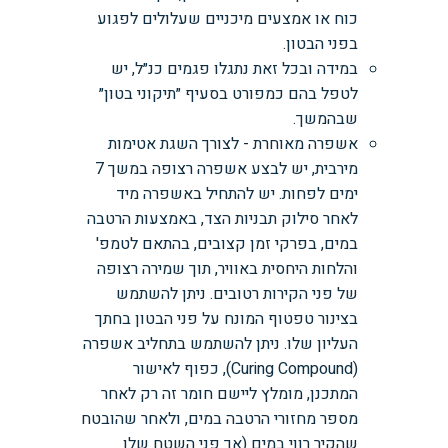
כוח או אמצעים מיכניים שעלולים לפגוע
בפני הבטון.
במידה ובכל זאת נתגלו פגמים כנ״ל, יש
לטפל בהם כמפורט בסעיף ״תיקוני בטון״
שבהמשך.
אשפרה מאוחרת - לצורך השגת אטימות
מירבית, יש לבצע אשפרה רצופה במשך 7
ימים לפחות. יש להתחיל באשפרה מיד
לאחר סילוק תבניות הצד, באמצעות הרטבה
במים, בפרקי זמן קצובים, בהתאם לטמפ'
והלחות היחסית באוויר, תוך שמירה רצופה
של פני הקירות רטובים. ניתן להשתמש
בצינור טפטוף המונח על פני הבטון בחתך
העליון שלו. ניתן להשתמש בתחליב אשפרה
(Curing Compound), כפוף לאישור
המתכנן, מומלץ ליישם חומר זה רק לאחר
מספר מחזורי הרטבה במים, ולאחר שהובטח
שהקיר רווי במים (אך פני השטח שלו