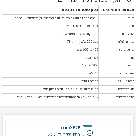
תכונות ומאפיינים
בטון סופר על רב נפח
ייעוד
שכבה תחתונה של רכיבים רבי נפח ("רפסודות") בצפיפות זיון גבוהה
זרימה
זרימה עצמית כמעט מלאה
התהדקות
התהדקות עצמית כמעט מלאה
שקיעה (מ"מ)
מעל 200 מ"מ (יותר מ 8")
שרוע (מ"מ)
450 עד 600 מ"מ
גוון
אפור רגיל
דרגות חוזק
ב-30 עד ב-40
אגרגט מירבי
16 מ"מ
דרגת חשיפה
מדרגה 1 עד 2
חדירות למים
קטנה באופן משמעותי בהשוואה לבטון רגיל
מעבר כלורידים
שיפור משמעותי בהתנגדות למעבר כלורידים בהשוואה לבטון רגיל
PDF להורדה
בטון סופר על SCC