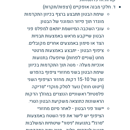
ד. חלקי מבנה אופקיים (רצפות/תקרות)
שימת הבטון תתבצע ברצף בכיוון התקדמות
מוגדר תוך פיזור הומוגני של הבטון.
עובי השכבה המיושמת יותאם למפלס פני
הבטון שייקבע מראש באמצעות תבניות
הצד או סימון באמצעים אחרים מקובלים.
ציפוף הבטון - יתבצע באמצעות מרטטי
מחט (שניים לפחות) שיופעלו בתנועות
אנכיות מעלה - מטה תוך התקדמות בכיוון
שימת הבטון בשני מחזורי ציפוף בהפרש
זמן של 15-10 דקות. מחזור הציפוף השני
(ריטוט חוזר) נועד לסלק מוקדי ״סדיקה
פלסטית״ ראשוניים הנוצרים במהלך הדקות
הראשונות כתוצאה משקיעת הבטון הטרי.
יישור פני הבטון - לאחר סיום מחזורי
הציפוף יש לישר את פני השטח באמצעות
״סרגל״ בתנועות ״ניסור״ שיטתיות המשלבות