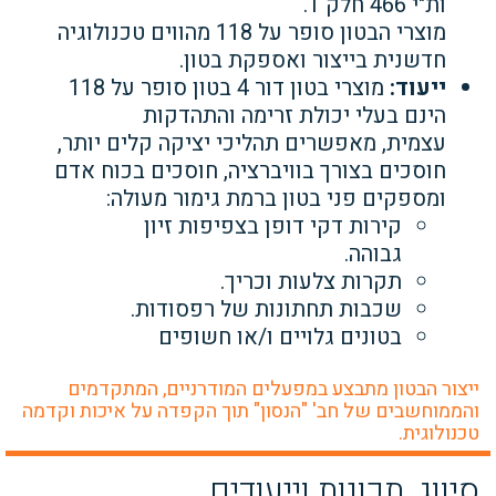
ות"י 466 חלק 1.
מוצרי הבטון סופר על 118 מהווים טכנולוגיה
חדשנית בייצור ואספקת בטון.
ייעוד:
מוצרי בטון דור 4 בטון סופר על 118
הינם בעלי יכולת זרימה והתהדקות
עצמית, מאפשרים תהליכי יציקה קלים יותר,
חוסכים בצורך בוויברציה, חוסכים בכוח אדם
ומספקים פני בטון ברמת גימור מעולה:
קירות דקי דופן בצפיפות זיון
גבוהה.
תקרות צלעות וכריך.
שכבות תחתונות של רפסודות.
בטונים גלויים ו/או חשופים
ייצור הבטון מתבצע במפעלים המודרניים, המתקדמים
והממוחשבים של חב' "הנסון" תוך הקפדה על איכות וקדמה
טכנולוגית.
סיווג, תכונות וייעודים