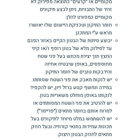
מקומיים או ״קרעים״ כתוצאה מפירוק לא
זהיר של התבניות, ניתן לבצע תיקונים
מקומיים כמפורט להלן:
חומר התיקון וטכניקת היישום שלו יאושרו
מראש ע"י המתכנן.
יבוצע סיתות של הבטון הקיים באזור הפגם
עד לסילוק מלא של בטון רופף ו/או קיני
החצץ תוך יצירת מכתש בעל פני שטח
מחוספסים, באופן שיבטיח אחיזה
והידבקות טובים של חומר התיקון.
יש לנקות מאבק את פני השטח שסותתו.
במידה ונחשף קטע ברזל זיון, יש להקפיד
לנקותו באופן מוחלט משאריות בטון.
יש להרטיב את פני השטח המסותתים או
למרוח אותם בחומר מתאים (״פריימר״).
יש להשתמש במלט מיוחד לתיקונים בעל
תכונות עמידות בתנאי קורוזיה ובעל חוזק
מתאים לחוזק הבטון היצוק.