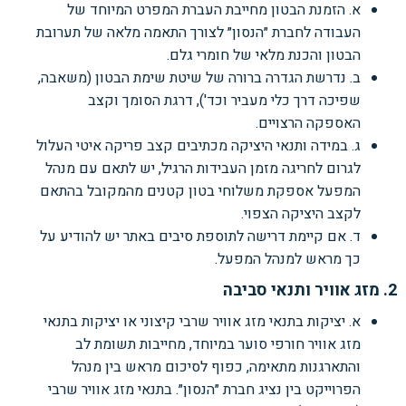
א. הזמנת הבטון מחייבת העברת המפרט המיוחד של
העבודה לחברת ״הנסון״ לצורך התאמה מלאה של תערובת
הבטון והכנת מלאי של חומרי גלם.
ב. נדרשת הגדרה ברורה של שיטת שימת הבטון (משאבה,
שפיכה דרך כלי מעביר וכד'), דרגת הסומך וקצב
האספקה הרצויים.
ג. במידה ותנאי היציקה מכתיבים קצב פריקה איטי העלול
לגרום לחריגה מזמן העבידות הרגיל, יש לתאם עם מנהל
המפעל אספקת משלוחי בטון קטנים מהמקובל בהתאם
לקצב היציקה הצפוי.
ד. אם קיימת דרישה לתוספת סיבים באתר יש להודיע על
כך מראש למנהל המפעל.
2. מזג אוויר ותנאי סביבה
א. יציקות בתנאי מזג אוויר שרבי קיצוני או יציקות בתנאי
מזג אוויר חורפי סוער במיוחד, מחייבות תשומת לב
והתארגנות מתאימה, כפוף לסיכום מראש בין מנהל
הפרוייקט בין נציג חברת ״הנסון״. בתנאי מזג אוויר שרבי