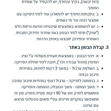
(רוח יבשה), בקיץ ובחורף, יש להקפיד על שמירת
הסומך.
ב. בתקופת החורף יש להתארגן עוד לפני היציקה עם
אמצעי הגנה נגד מי גשמים.
ג .יש להשתמש באמצעים שיבטיחו מניעת גרימת הלם
(״שוק״) תרמי לפני הבטון בעת שחרור ופירוק התבנית.
השחרור והפירוק יתבצעו באופן הדרגתי.
3. קבלת הבטון באתר
א. זיהוי הבטון - באמצעות תעודת משלוח ע"י נציג
המזמין (מנהל עבודה וכד'), חובה לפני תחילת הפריקה.
ב. השלמת ערבול - במשך 3 דקות לפחות, במהירות
סיבוב גבוהה.
ג. בהמתנה לפריקה - ערבול רצוף במהירות סיבוב נמוכה.
ד. משך המתנה - משך ההובלה, ההמתנה והפריקה
מותאמים לפרק זמן של 90 דקות. סטייה מפרק זמן זה
תתאפשר במקרים חריגים עפ"י תיאום טכנולוגי מראש
עם נציגנו.