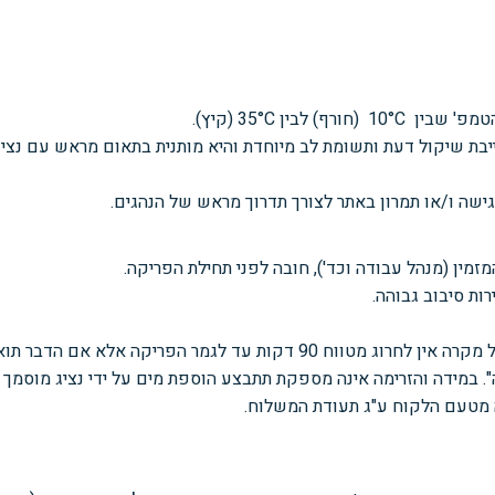
פ' שבין 10
C
°
(חורף) לבין
C
°
35
(קיץ).
ייבת שיקול דעת ותשומת לב מיוחדת והיא מותנית בתאום מראש עם נציג
גישה ו/או תמרון באתר לצורך תדרוך
מראש של הנהגים.
זמין (מנהל עבודה וכד'), חובה לפני
תחילת הפריקה.
ות סיבוב גבוהה.
מקרה אין לחרוג מטווח 90
דקות
עד לגמר הפריקה אלא אם הדבר תו
. במידה והזרימה אינה מספקת תתבצע הוספת מים על ידי נציג מוסמך של
ה מטעם הלקוח ע"ג תעודת המשלוח.