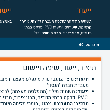
ייעוד
יישו
תשתית מילוי המתפלסת מעצמה לריצוף, אריחי
באמצעות
קרמיקה, שטיחים, יריעות PVC, פרקט בבתי
מגורים, מבני ציבור, מבני תעשיה וכד'
מוצר מס' 60
תיאור, ייעוד, שימה ויישום
תיאור:
מוצר צמנטי טרי, מתפלס מעצמו המובא 
מעבדת חברת "הנסון" .
ייעוד:
תשתית מילוי (מתפלסת מעצמה) לריצוף,
.P.V.C,
פרקט בבתי מגורים, מבני ציבור, מבני 
מרכיבי התערובת:
צמנט, חומרי מליטה מיוחדי
של
מוספים כימיים ותוספים.