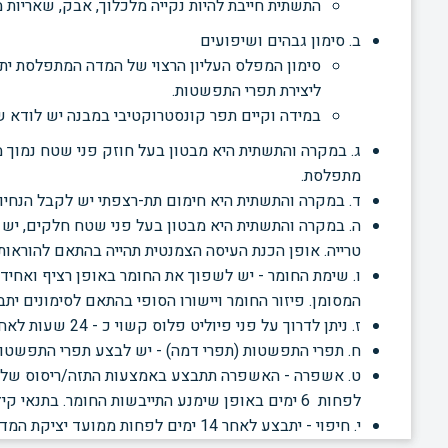
התשתית חייבת להיות נקייה מלכלוך, אבק, שאריות מ
ב. סימון גבהים ושיפועים
סימון המפלס העליון הרצוי של המדה המתפלסת ית
ליצירת תפרי התפשטות.
במידה וקיים תפר קונסטרוקטיבי במבנה יש לודא
ג. במקרה והתשתית היא מבטון בעל חוזק פני שטח נמוך מדרישות ת"י
מתפלסת.
ד. במקרה והתשתית היא חימום תת-רצפתי יש לקבל הנחי
ה. במקרה והתשתית היא מבטון בעל פני שטח חלקים, י
טרייה. אופן הכנת
העיסה הצמנטית תהייה בהתאם להוראות י
ו. שימת החומר - יש לשפוך את החומר באופן רציף ואחיד
המסומן.
פיזור החומר ויישורו הסופי בהתאם לסימונים ית
ז. ניתן לדרוך על פני פיוליט פלוס קשוי כ - 24 שעות לאחר גמר היציקה.
ח. תפרי התפשטות (תפרי דמה) - יש לבצע תפרי התפשטות
ט. אשפרה - האשפרה תתבצע באמצעות התזה/ריסוס של פנ
לפחות 6 ימים
באופן שימנע התייבשות החומר. בתנאי קיץ
י. חיפוי - יתבצע לאחר 14 ימים לפחות ממועד יציקת המדה מתפלסת.