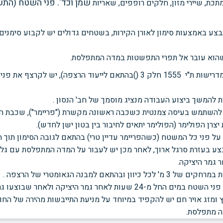
שמן וכד'. פני השטח (התש
תכת, שיירי מזון, חלקים רופפים, שאריות
בצע באמצעות סימון לאורן הקירות, בשטחים
גדולים יש לקבוע סימנים
 שהוא עובר אל תפרי התפשטות במדה המתפלסת.
 1555 חלק 3 (
)בהתאם לייעוד
הרצפה), יש לקרצף את פני
ות להמשך ביצוע העבודה מנציג מוסמך
של חב' הנסון .
ש להשתמש בעיסה צמנטית כשכבה ראשונה
מקשרת ("פריימר"), שכבת 
צרן הפולימר (הפולימר יתאים לחיבור בין בטון ישן לחדש).
 על פני כל המשטח (כשהפריימר עדיין
טרי) בהתאם לגובה הסימון תוך 
בצע בעזרת סרגל ארוך, לאחר מכן יש לעבור על המדה
המתפלסת עם גלגל
 במרחקים של 3
מ' לכל כיוון ובהתאם
למבנה הגאומטרי של הרצפה .
י השטח במים החל מ-24
שעות לאחר גמר
היציקה ולאחר שבוצעו ג
 ומזג אויר חם יש להקפיד במיוחד על מניעת התייבשות
מהירה של החומ