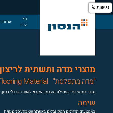
נגישות
דלג לתוכן
דף
אודותינו
הבית
מוצרי מדה ותשתית לריצוף 
"מדה מתפלסת"
Flooring Material
מוצר צמנטי טרי, מתפלס מעצמו המובא לאתר בערבלי בטון, פ
שימה
באמצעים הרגילים המק ובלים באתר(משאבה/"סל מנוף")