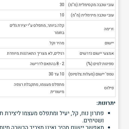
עובי שכבה מקסימלית (מ"מ)
30
עובי שכבה מינימלית (מ"מ)
10
קלה ביותר, מתפלס ע"י יצירת גלים
זרימה
בחומר
יישום
מהיר וקל
אמצעי יישום נדרשים
רגילים, לא מצריך התארגנות מיוחדת
ספיגות למים (%)
2 - 8 בהתאם לדרישה
טמפ' יישום (מעלות צלסיוס)
10 עד 30
מתפלס מעצמו, מתקבלת רצפה
פילוס
מישורית
יתרונות:
פתרון נוח, קל, יעיל ומתפלס מעצמו ליצירת ת
ושטיחים.
מאפשר יישום מהיר ואינו מצריך הכשרה מיוחד