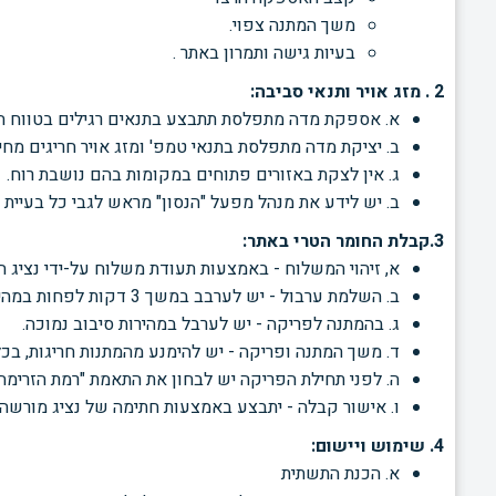
משך המתנה צפוי.
בעיות גישה ותמרון באתר .
2 . מזג אויר ותנאי סביבה:
א. אספקת מדה מתפלסת תתבצע בתנאים רגילים בטווח הטמ
ב. יציקת מדה מתפלסת בתנאי טמפ' ומזג אויר חריגים מח
ג. אין לצקת באזורים פתוחים במקומות בהם נושבת רוח.
ב. יש לידע את מנהל מפעל "הנסון" מראש לגבי כל בעיית 
3.קבלת החומר הטרי באתר:
א, זיהוי המשלוח - באמצעות תעודת משלוח על-ידי נציג המ
ב. השלמת ערבול - יש לערבב במשך 3
דקות לפחות במהיר
ג. בהמתנה לפריקה - יש לערבל במהירות סיבוב נמוכה.
ד. משך המתנה ופריקה - יש להימנע מהמתנות חריגות, בכל 
ה. לפני תחילת הפריקה יש לבחון את התאמת "רמת הזרימה"
ו. אישור קבלה - יתבצע באמצעות חתימה של נציג מורש
4. שימוש ויישום:
א. הכנת התשתית