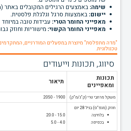
שימה:
באמצעים הרגילים המקובלים באתר (מ
יישום:
באמצעות סרגל וגלגלת פלסטית.
מאפייני החומר הטרי:
עבידות טובה במיוחד ו
מאפייני החומר הקשוי:
מישוריות וחוזק גבוה
"מדה מתפלסת" מיוצרת במפעלים המודרניים, המתקדמים 
טכנולוגית.
סיווג, תכונות וייעודים
תכונות
תיאור
ומאפיינים
משקל מרחבי טרי (ק"ג/מ"ק)
1900 - 2050
חוזק (מגפ"ס) בגיל 28 יום
בלחיצה
15.0 - 20.0
בכפיפה
4.0 - 5.0