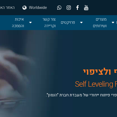
Worldwide
האזור האי
מוצרים
צור קשר
איכות
פרויקטים



ושירותים
וקריירה
והסמכה
קריירה
צור קשר
מה תרצה לבנות?
אודות הנסון
המותגים
מפעלים
כל המוצרים
ולציפוי
Self Leveling 
רי פיתוח ייחודי של מעבדת חברת "הנסון".