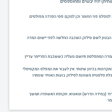
תית) יהיו יבשים ומחוספסים
 למפלס פני החומר וכן למקם פסי הפרדה מפולסים
 הבטון לשם סילוק השכבה החלשה לפני יישום המדה
המדה המתפלסת תיושם מעליה כששכבת הפריימר עדיין
התקדמות בכיוון שיטתי. אין לעבור את המפלס המקסימלי
ת פלסטית משוננת לסילוק בועות האוויר שנותרו.
רוד (במידה ונדרש) וטאטוא. תקופת האשפרה תמשך
ר.