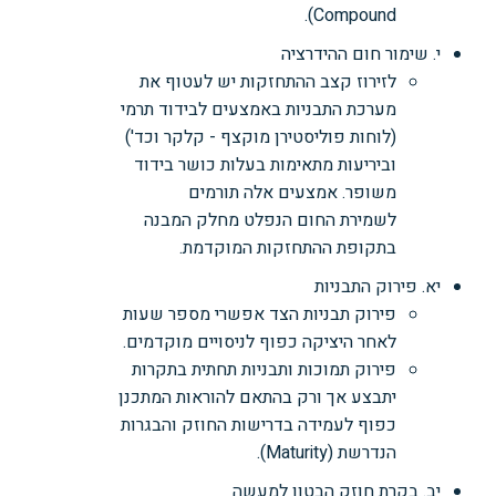
Compound).
י. שימור חום ההידרציה
לזירוז קצב ההתחזקות יש לעטוף את
מערכת התבניות באמצעים לבידוד תרמי
(לוחות פוליסטירן מוקצף - קלקר וכד')
וביריעות מתאימות בעלות כושר בידוד
משופר. אמצעים אלה תורמים
לשמירת החום הנפלט מחלק המבנה
בתקופת ההתחזקות המוקדמת.
יא. פירוק התבניות
פירוק תבניות הצד אפשרי מספר שעות
לאחר היציקה כפוף לניסויים מוקדמים.
פירוק תמוכות ותבניות תחתית בתקרות
יתבצע אך ורק בהתאם להוראות המתכנן
כפוף לעמידה בדרישות החוזק והבגרות
הנדרשת (Maturity).
יב. בקרת חוזק הבטון למעשה