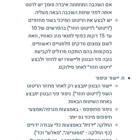
אם השכבה התחתונה איבדה סומך יש לרטט
אותה לפני שימת השכבה הבאה מעליה.
יש לבצע את הריטוט המיכני בשני מחזורים
(״ריטוט״ ו״ריטוט חוזר״) בהפרשים של 10
עד 15 דקות כפוף לתנאי מזג האוויר, וזאת
לשם צמצום סדקים פלסטיים ראשוניים.
במקומות בהם הותקנו סרגלים לקביעת
גובה פני הבטון וליישורו יש לחזור ולבצע
״ריטוט חוזר״ לאחר סילוקם.
ח. יישור וגימור
יישור הבטון יתבצע רק לאחר מחזור הריטוט
השני (״ריטוט חוזר״). גימור פני הבטון יתבצע
באחת השיטות הבאות:
גימור מחוספס - באמצעות מגרפה/אמצעי
חיספוס מיכני גס יותר.
החלקה ״ידנית״ באמצעות כלי עבודה ידניים
(כף החלקה - ״מסטרינה״, ״מאלש״ וכד').