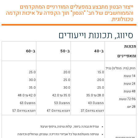
ייצור הבטון מתבצע במפעלים המודרניים המתקדמים
והממוחשבים של חב' "הנסון" תוך הקפדה על איכות וקדמה
טכנולוגית.
סיווג, תכונות וייעודים
תכונות
ב-40
ב-50
ב-60
ומאפיינים
חוזק (מינ. מגפ"ס) בגיל:
25.0
20.0
15.0
14 שעות
30.0
25.0
20.0
24 שעות
35.0
30.0
25.0
48 שעות
28.0 עד 35.0
35.0 עד 42.0
42.0 עד 48.0
72-96 שעות
ממוצע 43.0
ממוצע 53.0
ממוצע 63.0
28 יום
דוגמא בודדת 37.0
דוגמא בודדת 47.0
דוגמא בודדת 57.0
עמידות גבוהה ביותר, קלות שימה, ציפוף ועיבוד
עטיפה מושלמת של כל אביזרי הדריכה: עוגנים, שרוולים וכדומה