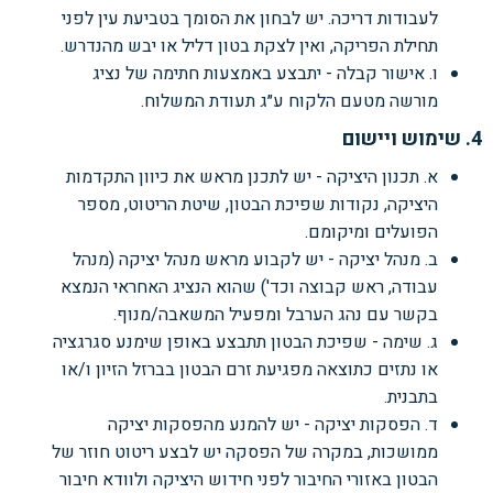
לעבודות דריכה. יש לבחון את הסומך בטביעת עין לפני
תחילת הפריקה, ואין לצקת בטון דליל או יבש מהנדרש.
ו. אישור קבלה - יתבצע באמצעות חתימה של נציג
מורשה מטעם הלקוח ע״ג תעודת המשלוח.
4. שימוש ויישום
א. תכנון היציקה - יש לתכנן מראש את כיוון התקדמות
היציקה, נקודות שפיכת הבטון, שיטת הריטוט, מספר
הפועלים ומיקומם.
ב. מנהל יציקה - יש לקבוע מראש מנהל יציקה (מנהל
עבודה, ראש קבוצה וכד') שהוא הנציג האחראי הנמצא
בקשר עם נהג הערבל ומפעיל המשאבה/מנוף.
ג. שימה - שפיכת הבטון תתבצע באופן שימנע סגרגציה
או נתזים כתוצאה מפגיעת זרם הבטון בברזל הזיון ו/או
בתבנית.
ד. הפסקות יציקה - יש להמנע מהפסקות יציקה
ממושכות, במקרה של הפסקה יש לבצע ריטוט חוזר של
הבטון באזורי החיבור לפני חידוש היציקה ולוודא חיבור