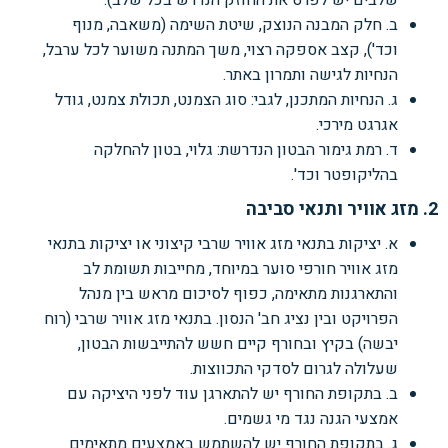
ב. חלק המבנה הנוצק, שיטת השימה (משאבה, מנוף
וכד'), קצב אספקה רצוי, משך המתנה משוער לכל ערבל,
הנחיות לגישה ותמרון באתר.
ג. הנחיות המתכנן, לגבי: סוג הצמנט, תכולת צמנט, גודל
אגרגט מירכי.
ד. רמת גימור הבטון הנדרשת: גלוי, בטון להחלקה
בהליקופטר וכד'.
2. מזג אוויר ותנאי סביבה
א. יציקות בתנאי מזג אוויר שרבי קיצוני או יציקות בתנאי
מזג אוויר חורפי סוער במיוחד, מחייבות תשומת לב
והתארגנות מתאימה, כפוף לסיכום מראש בין מנהל
הפרויקט ובין נציג חב' הנסון. בתנאי מזג אוויר שרבי (רוח
יבשה) בקיץ ובחורף קיים חשש להתייבשות הבטון,
שעלולה לגרום לסדקי התכווצות.
ב. בתקופת החורף יש להתארגן עוד לפני היציקה עם
אמצעי הגנה נגד מי גשמים.
ג. בתקופת החורף יש להשתמש באמצעים מתאימים