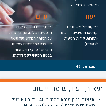
באמצעות משאבה.
ייעוד
יישום
יציקות של אלמנטים
ציפוף ועיבוד באמצעות
קונסטרוקטיביים דרוכים
מרטטים רגילים, תוך הקפדה
(תקרות, קורות, מסעות
על הסומך הנדרש ועל תנאי
לגשרים).
אשפרה המבטיחים צמצום
מרבי של סדקי התכווצות
בבטון הקשוי לפני דריכתו.
מוצר מס' 45
תיאור, ייעוד, שימה ויישום
תיאור
: בטון מובא מסוג ב-40 עד ב-60 בעל
ביצועים מעולים (High Performance