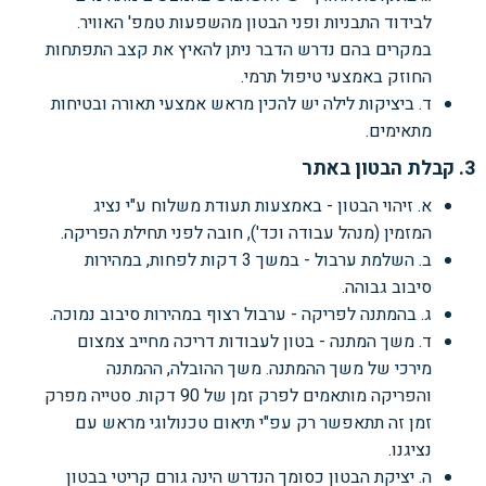
לבידוד התבניות ופני הבטון מהשפעות טמפ' האוויר.
במקרים בהם נדרש הדבר ניתן להאיץ את קצב התפתחות
החוזק באמצעי טיפול תרמי.
ד. ביציקות לילה יש להכין מראש אמצעי תאורה ובטיחות
מתאימים.
3. קבלת הבטון באתר
א. זיהוי הבטון - באמצעות תעודת משלוח ע"י נציג
המזמין (מנהל עבודה וכד'), חובה לפני תחילת הפריקה.
ב. השלמת ערבול - במשך 3 דקות לפחות, במהירות
סיבוב גבוהה.
ג. בהמתנה לפריקה - ערבול רצוף במהירות סיבוב נמוכה.
ד. משך המתנה - בטון לעבודות דריכה מחייב צמצום
מירכי של משך ההמתנה. משך ההובלה, ההמתנה
והפריקה מותאמים לפרק זמן של 90 דקות. סטייה מפרק
זמן זה תתאפשר רק עפ"י תיאום טכנולוגי מראש עם
נציגנו.
ה. יציקת הבטון כסומך הנדרש הינה גורם קריטי בבטון