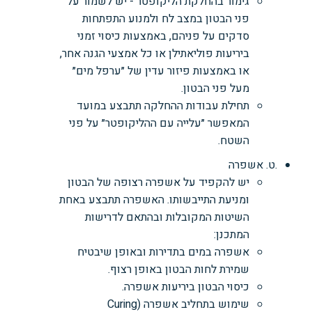
גימור בהחלקת הליקופטר - יש לשמור על
פני הבטון במצב לח ולמנוע התפתחות
סדקים על פניהם, באמצעות כיסוי זמני
ביריעות פוליאתילן או כל אמצעי הגנה אחר,
או באמצעות פיזור עדין של ״ערפל מים״
מעל פני הבטון.
תחילת עבודות ההחלקה תתבצע במועד
המאפשר ״עלייה עם ההליקופטר״ על פני
השטח.
.ט. אשפרה
יש להקפיד על אשפרה רצופה של הבטון
ומניעת התייבשותו. האשפרה תתבצע באחת
השיטות המקובלות ובהתאם לדרישות
המתכנן:
אשפרה במים בתדירות ובאופן שיבטיח
שמירת לחות הבטון באופן רצוף.
כיסוי הבטון ביריעות אשפרה.
שימוש בתחליב אשפרה (Curing