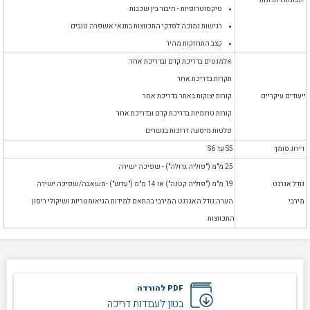
תכונות ויתרונות
טיקסוטרופיות - חיבור בין שכבות
רגישות נמוכה לסדקי התכווצות בתנאי אשפרה טובים
קצב התחזקות מהיר
אלמנטים בדריכת קדם ובדריכת אחר:
תקרות בדריכת אחר
ייעודים עיקריים
קורות יצוקות באתר בדריכת אחר
קורות טרומיות בדריכת קדם ובדריכת אחר
פלטות מיסעה דרוכות בגשרים
דירוג סומך
S5 עד S6
25 מ"מ ("פוליה גדולה") - שפיכה ישירה
גודל אגרגט
19 מ"מ ("פוליה קטנה") או 14 מ"מ ("עדש") -משאבה/שפיכה ישירה
מירבי
הערה:גודל האגרגט המירבי בהתאם למידות הגיאומטריות ושיקולי ריסון
התכווצות
PDF להורדה
בטון לעבודות דריכה