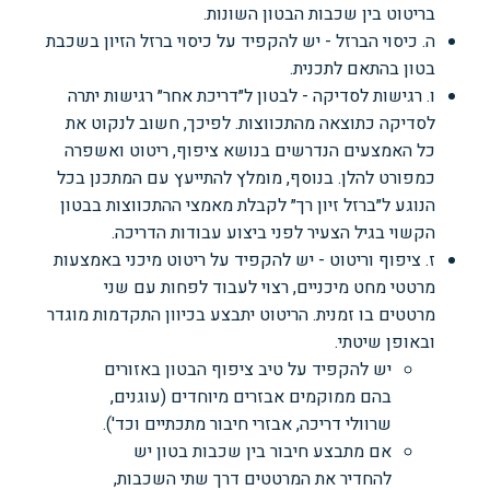
בריטוט בין שכבות הבטון השונות.
ה. כיסוי הברזל - יש להקפיד על כיסוי ברזל הזיון בשכבת
בטון בהתאם לתכנית.
ו. רגישות לסדיקה - לבטון ל״דריכת אחר״ רגישות יתרה
לסדיקה כתוצאה מהתכווצות. לפיכך, חשוב לנקוט את
כל האמצעים הנדרשים בנושא ציפוף, ריטוט ואשפרה
כמפורט להלן. בנוסף, מומלץ להתייעץ עם המתכנן בכל
הנוגע ל״ברזל זיון רך״ לקבלת מאמצי ההתכווצות בבטון
הקשוי בגיל הצעיר לפני ביצוע עבודות הדריכה.
ז. ציפוף וריטוט - יש להקפיד על ריטוט מיכני באמצעות
מרטטי מחט מיכניים, רצוי לעבוד לפחות עם שני
מרטטים בו זמנית. הריטוט יתבצע בכיוון התקדמות מוגדר
ובאופן שיטתי.
יש להקפיד על טיב ציפוף הבטון באזורים
בהם ממוקמים אבזרים מיוחדים (עוגנים,
שרוולי דריכה, אבזרי חיבור מתכתיים וכד').
אם מתבצע חיבור בין שכבות בטון יש
להחדיר את המרטטים דרך שתי השכבות,