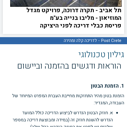
תל אביב - תקרה דרוכה, פרויקט מגדל
המוזיאון - מליבו בנייה בע"מ
פריסת כבלי דריכה לפני היציקה
Post Crete - לדריכה קלה ומהירה
גיליון טכנולוגי
הוראות ודגשים בהזמנה וביישום
1. הזמנת הבטון
הזמנת בטון מהיר התחזקות מחייבת העברת המפרט המיוחד של
העבודה, המגדיר:
א. חוזק הבטון הנדרש לביצוע הדריכה כולל המועד
הנדרש להשגת חוזק זה (במידה ומבוצעת דריכה במספר
שלבים יש לפרט את החוזק הנדרש בכל שלב).