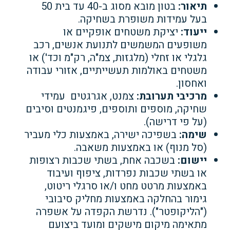
תיאור:
בטון מובא מסוג ב-40 עד בית 50
בעל עמידות משופרת בשחיקה.
ייעוד:
יציקת משטחים אופקיים או
משופעים המשמשים לתנועת אנשים, רכב
גלגלי או זחלי (מלגזות, צמ"ה, רק"מ וכד') או
משטחים באולמות תעשייתיים, אזורי עבודה
ואחסון.
מרכיבי תערובת:
צמנט, אגרגטים עמידי
שחיקה, מוספים ותוספים, פיגמנטים וסיבים
(על פי דרישה).
שימה:
בשפיכה ישירה, באמצעות כלי מעביר
(סל מנוף) או באמצעות משאבה.
יישום:
בשכבה אחת, בשתי שכבות רצופות
או בשתי שכבות נפרדות, ציפוף ועיבוד
באמצעות מרטט מחט ו/או סרגלי ריטוט,
גימור בהחלקה באמצעות מחליק סיבובי
("הליקופטר"). נדרשת הקפדה על אשפרה
מתאימה מיקום מישקים ומועד ביצועם