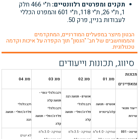
תקנים ומפרטים רלוונטיים:
ת"י 466 חלק
1, ת"י 26, ת"י 118, ת"י 601 והמפרט הכללי
לעבודות בניין, פרק 50.
הבטון מיוצר במפעלים המודרניים, המתקדמים
והממוחשבים של חב' "הנסון" תוך הקפדה על איכות וקדמה
טכנולוגית.
סיווג, תכונות וייעודים
תכונות
סוג 01
סוג 02
סוג 03
סוג 04
ומאפיינים
רכב גלגלי גומי -
אנשים - תנועה רבה
תנועה קלה
אנשים - תנועה
רכב גלגלי
רכב גלגלי
ייעוד ותנאי
רכב גלגלי
קלה/בינונית
פלדה/זחלי - תנועה
פלדה/זחלי - תנועה
שירות
פלדה/זחלי - תנועה
קלה
רבה
קלה
שיטה - 001
שחיקה - 4.0 מ"מ
שחיקה - 3.5 מ"מ
שחיקה - 3.0 מ"מ
לא ישים