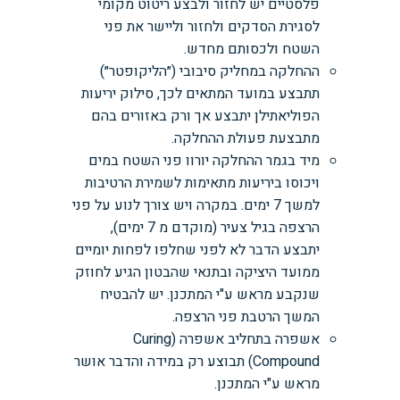
פלסטיים יש לחזור ולבצע ריטוט מקומי
לסגירת הסדקים ולחזור וליישר את פני
השטח ולכסותם מחדש.
ההחלקה במחליק סיבובי (״הליקופטר״)
תתבצע במועד המתאים לכך, סילוק יריעות
הפוליאתילן יתבצע אך ורק באזורים בהם
מתבצעת פעולת ההחלקה.
מיד בגמר ההחלקה יורוו פני השטח במים
ויכוסו ביריעות מתאימות לשמירת הרטיבות
למשך 7 ימים. במקרה ויש צורך לנוע על פני
הרצפה בגיל צעיר (מוקדם מ 7 ימים),
יתבצע הדבר לא לפני שחלפו לפחות יומיים
ממועד היציקה ובתנאי שהבטון הגיע לחוזק
שנקבע מראש ע"י המתכנן. יש להבטיח
המשך הרטבת פני הרצפה.
אשפרה בתחליב אשפרה (Curing
Compound) תבוצע רק במידה והדבר אושר
מראש ע"י המתכנן.