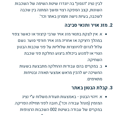
לבין נציג ״הנסון״ בה יוגדרו שיטת השימה של השכבות
השונות, קצב הספקה רצוי ומשך המתנה בין שכבה
לשכבה, בעיות גישה ותמרון באתר וכד'.
2. מזג אויר ותנאי סביבה
א. אין לצקת בתנאי מזג אויר שרבי קיצוני או כאשר צפוי
במהלך היציקה או אחריה מזג אויר חורפי סוער. גשם
עלול לגרום להיווצרות שלוליות על פני שכבות הבטון
הטרי או לפגוע ביכולת ביצוע החלקת פני שכבת
השחיקה.
ב. במקרים בהם עבודות ההחלקה מתבצעת בשעות
החשיכה יש להכין מראש אמצעי תאורה ובטיחות
מתאימים.
3. קבלת הבטון באתר
א. זיהוי הבטון - באמצעות תעודת משלוח ע"י נציג
המזמין (מנהל עבודה וכד'), חובה לפני תחילת הפריקה.
במקרים של עבודה בשיטת 002 השכבות הרצופות