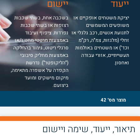
ייעוד
יישום
יציקת משטחים אופקיים או
בשכבה אחת, בשתי שכבות
משופעים המשמשים
רצופות או בשתי שכבות
לתנועת אנשים, רכב גלגלי או
נפרדות. ציפוף ועיבוד
זחלי (מלגזות, צמ"ה, רק"מ
באמצעות מרטטי מחט ו/או
וכד') או משטחים באולמות
סרגלי ריטוט, גימור בהחלקה
תעשייתיים, אזורי עבודה
באמצעות מחליק סיבובי
ואחסון.
("הליקופטר"). נדרשת
הקפדה על אשפרה מתאימה,
מיקום מישקים ומועד
ביצועם.
מוצר מס' 42
תיאור, ייעוד, שימה ויישום