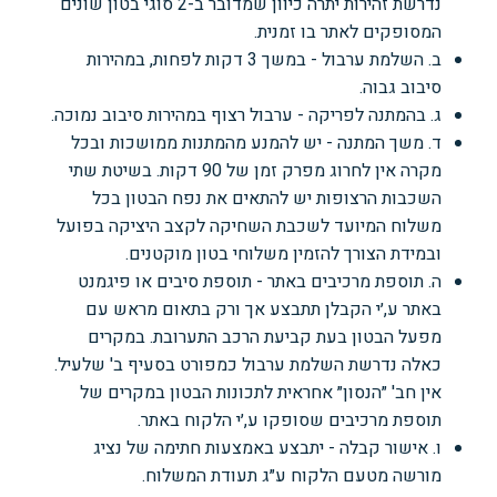
נדרשת זהירות יתרה כיוון שמדובר ב-2 סוגי בטון שונים
המסופקים לאתר בו זמנית.
ב. השלמת ערבול - במשך 3 דקות לפחות, במהירות
סיבוב גבוה.
ג. בהמתנה לפריקה - ערבול רצוף במהירות סיבוב נמוכה.
ד. משך המתנה - יש להמנע מהמתנות ממושכות ובכל
מקרה אין לחרוג מפרק זמן של 90 דקות. בשיטת שתי
השכבות הרצופות יש להתאים את נפח הבטון בכל
משלוח המיועד לשכבת השחיקה לקצב היציקה בפועל
ובמידת הצורך להזמין משלוחי בטון מוקטנים.
ה. תוספת מרכיבים באתר - תוספת סיבים או פיגמנט
באתר ע,׳י הקבלן תתבצע אך ורק בתאום מראש עם
מפעל הבטון בעת קביעת הרכב התערובת. במקרים
כאלה נדרשת השלמת ערבול כמפורט בסעיף ב' שלעיל.
אין חב' ״הנסון״ אחראית לתכונות הבטון במקרים של
תוספת מרכיבים שסופקו ע,׳י הלקוח באתר.
ו. אישור קבלה - יתבצע באמצעות חתימה של נציג
מורשה מטעם הלקוח ע״ג תעודת המשלוח.